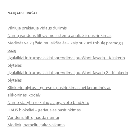
NAUJAUSI ĮRAŠAI
Vilniuje prekiauja vidaus durimis
Namų vandens filtravimo sistemų analizė ir pasirinkimas
Medinės vaikų žaidimų aikštelės – kaip sukurti tobulą pramogų
oazę
Ilgalaikiai ir trumpalaikiai sprendimai puošiant fasadą – Klinkerio
plytelės
Ilgalaikiai ir trumpalaikiai sprendimai puošiant fasadą 2 – Klinkerio
plytelės
Klinkerio plytos – geresnis pasirinkimas nei keraminės ar
silikoninės, kodėl?
Namo statyba reikalauja apgalvoto biudžeto
HAUS blokeliai – geriausias pasirinkimas
Vandens filtrų nauda namui
Medinių namelių įtaka vaikams