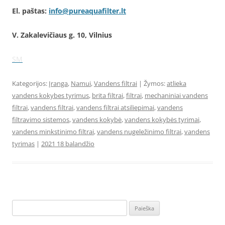
El. paštas:
info@pureaquafilter.lt
V. Zakalevičiaus g. 10, Vilnius
SM
Kategorijos:
Įranga
,
Namui
,
Vandens filtrai
| Žymos:
atlieka
vandens kokybes tyrimus
,
brita filtrai
,
filtrai
,
mechaniniai vandens
filtrai
,
vandens filtrai
,
vandens filtrai atsiliepimai
,
vandens
filtravimo sistemos
,
vandens kokybė
,
vandens kokybės tyrimai
,
vandens minkstinimo filtrai
,
vandens nugeležinimo filtrai
,
vandens
tyrimas
|
2021 18 balandžio
Ieškoti: