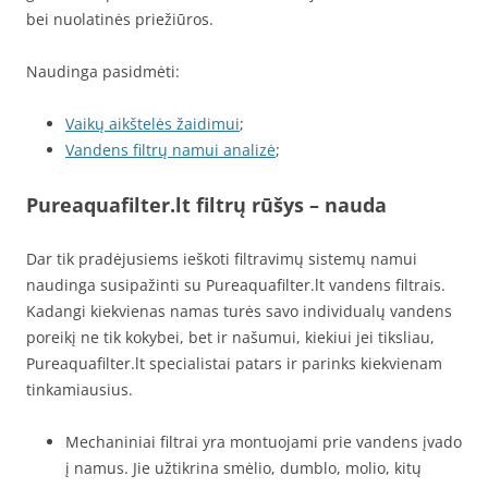
bei nuolatinės priežiūros.
Naudinga pasidmėti:
Vaikų aikštelės žaidimui
;
Vandens filtrų namui analizė
;
Pureaquafilter.lt filtrų rūšys – nauda
Dar tik pradėjusiems ieškoti filtravimų sistemų namui
naudinga susipažinti su Pureaquafilter.lt vandens filtrais.
Kadangi kiekvienas namas turės savo individualų vandens
poreikį ne tik kokybei, bet ir našumui, kiekiui jei tiksliau,
Pureaquafilter.lt specialistai patars ir parinks kiekvienam
tinkamiausius.
Mechaniniai filtrai yra montuojami prie vandens įvado
į namus. Jie užtikrina smėlio, dumblo, molio, kitų