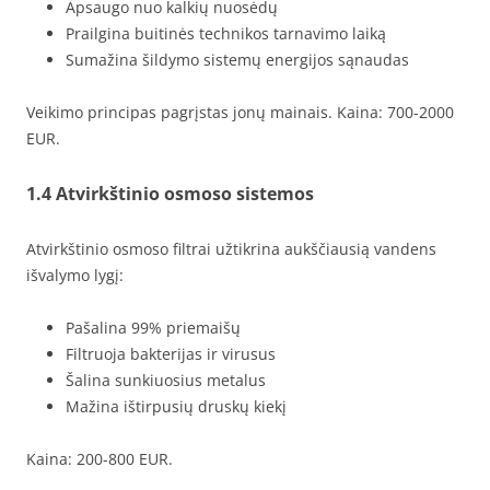
Apsaugo nuo kalkių nuosėdų
Prailgina buitinės technikos tarnavimo laiką
Sumažina šildymo sistemų energijos sąnaudas
Veikimo principas pagrįstas jonų mainais. Kaina: 700-2000
EUR.
1.4 Atvirkštinio osmoso sistemos
Atvirkštinio osmoso filtrai užtikrina aukščiausią vandens
išvalymo lygį:
Pašalina 99% priemaišų
Filtruoja bakterijas ir virusus
Šalina sunkiuosius metalus
Mažina ištirpusių druskų kiekį
Kaina: 200-800 EUR.