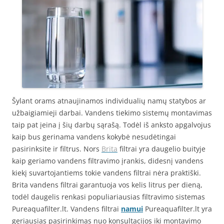
Šylant orams atnaujinamos individualių namų statybos ar
užbaigiamieji darbai. Vandens tiekimo sistemų montavimas
taip pat įeina į šių darbų sąrašą. Todėl iš anksto apgalvojus
kaip bus gerinama vandens kokybė nesudėtingai
pasirinksite ir filtrus. Nors
Brita
filtrai yra daugelio buityje
kaip geriamo vandens filtravimo įrankis, didesnį vandens
kiekį suvartojantiems tokie vandens filtrai nėra praktiški.
Brita vandens filtrai garantuoja vos kelis litrus per dieną,
todėl daugelis renkasi populiariausias filtravimo sistemas
Pureaquafilter.lt. Vandens filtrai
namui
Pureaquafilter.lt yra
geriausias pasirinkimas nuo konsultacijos iki montavimo