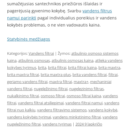
sumažėjusias santechnikos priežiūros išlaidas ir
pagerėjusią gyvenimo kokybę. Svarbu
vandens filtrus
namui parinkti
pagal individualius poreikius ir vandens
kokybės problemas, o ne vien vadovautis kaina.
Statybinės medžiagos
Kategorijos:
Vandens filtrai
| Žymos:
atbulinio osmoso sistemos
kaina
,
atbulinis osmosas
,
atbulinis osmosas kaina
,
atlieka vandens
kokybes tyrimus
,
brita
,
brita filtrai
,
brita filtrai kaina
,
brita maxtra
,
brita maxtra filtrai
,
brita maxtra plus
,
brita vandens filtrai
,
filtrai
,
geriamo vandens filtrai
,
maxtra filtrai
,
maxtra+
,
mechaniniai
vandens filtrai
,
nugeležinimo filtrai
,
nugelezinimo filtras
,
nukalkinimo filtrai
,
osmoso filtrai
,
osmoso filtrai kaina
,
vandens
filtrai
,
vandens filtrai atsiliepimai
,
vandens filtrai namui
,
vandens
filtrai nuo kalkiu
,
vandens filtravimo sistemos
,
vandens kokybė
,
vandens kokybės tyrimai
,
vandens minkstinimo filtrai
,
vandens
nugeležinimo filtrai
,
vandens tyrimas
|
2024 9 lapkričio