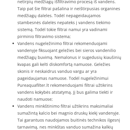
netirpių medžiagų išfiltravimo procesą iš vandens.
Taip pat šie filtrai pašalina ir neištirpusias organines
medžiagų daleles. Todėl nepageidaujamos
stambesnės dalelės nepateks į vandens tiekimo
sistemą. Todėl tokie filtrai namui yra vadinami
pirminio filtravimo sistema;
Vandens nugeležinimo filtrai rekomenduojami
vandenyje fiksuojant geležies bei sieros vandenilio
medžiagų buvimą. Nemalonus ir sugedusių kiaušinių
kvapas gali kelti diskomfortą namuose. Geležies
skonis ir neskaidrus vanduo vargu ar yra
pageidaujamas namuose. Todėl nugeležinimui
Pureaquafilter.lt rekomenduojami filtrai užtikrins
vandens kokybės atstatymą. Jį bus galima tiekti ir
naudoti namuose;
Vandens minkštinimo filtrai užtikrins maksimaliai
sumažintą kalcio bei magnio druskų kiekį vandenyje.
Tai garantuos naudojamos buitinės technikos ilgesnį
tarnavimą, nes minkštas vanduo sumažina kalkių