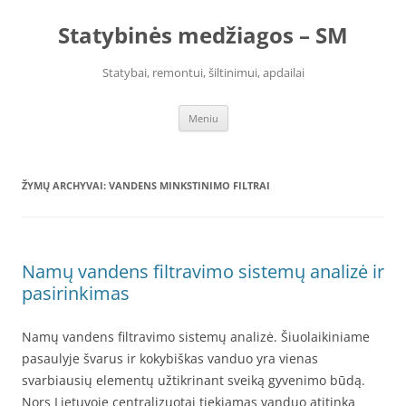
Pereiti
prie
Statybinės medžiagos – SM
turinio
Statybai, remontui, šiltinimui, apdailai
Meniu
ŽYMŲ ARCHYVAI:
VANDENS MINKSTINIMO FILTRAI
Namų vandens filtravimo sistemų analizė ir
pasirinkimas
Namų vandens filtravimo sistemų analizė. Šiuolaikiniame
pasaulyje švarus ir kokybiškas vanduo yra vienas
svarbiausių elementų užtikrinant sveiką gyvenimo būdą.
Nors Lietuvoje centralizuotai tiekiamas vanduo atitinka