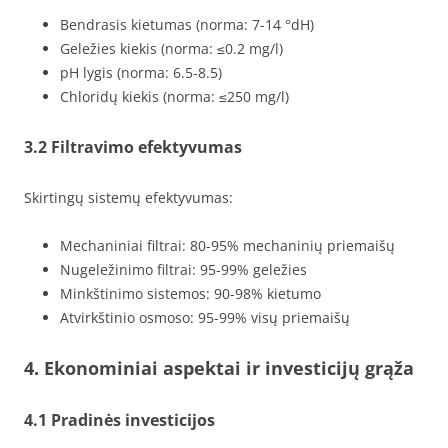
Bendrasis kietumas (norma: 7-14 °dH)
Geležies kiekis (norma: ≤0.2 mg/l)
pH lygis (norma: 6.5-8.5)
Chloridų kiekis (norma: ≤250 mg/l)
3.2 Filtravimo efektyvumas
Skirtingų sistemų efektyvumas:
Mechaniniai filtrai: 80-95% mechaninių priemaišų
Nugeležinimo filtrai: 95-99% geležies
Minkštinimo sistemos: 90-98% kietumo
Atvirkštinio osmoso: 95-99% visų priemaišų
4. Ekonominiai aspektai ir investicijų grąža
4.1 Pradinės investicijos