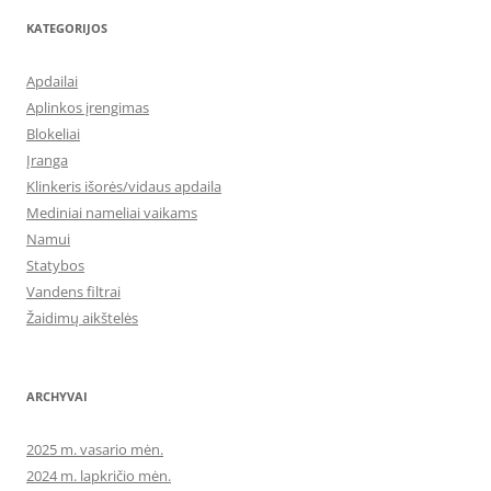
KATEGORIJOS
Apdailai
Aplinkos įrengimas
Blokeliai
Įranga
Klinkeris išorės/vidaus apdaila
Mediniai nameliai vaikams
Namui
Statybos
Vandens filtrai
Žaidimų aikštelės
ARCHYVAI
2025 m. vasario mėn.
2024 m. lapkričio mėn.