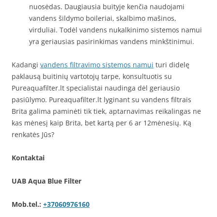
nuosėdas. Daugiausia buityje kenčia naudojami
vandens šildymo boileriai, skalbimo mašinos,
virduliai. Todėl vandens nukalkinimo sistemos namui
yra geriausias pasirinkimas vandens minkštinimui.
Kadangi
vandens filtravimo sistemos namui
turi didelę
paklausą buitinių vartotojų tarpe, konsultuotis su
Pureaquafilter.lt specialistai naudinga dėl geriausio
pasiūlymo. Pureaquafilter.lt lyginant su vandens filtrais
Brita galima paminėti tik tiek, aptarnavimas reikalingas ne
kas mėnesį kaip Brita, bet kartą per 6 ar 12mėnesių. Ką
renkatės Jūs?
Kontaktai
UAB Aqua Blue Filter
Mob.tel.:
+37060976160