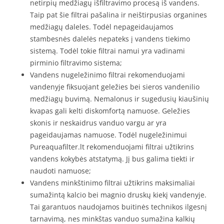
netirpių medžiagų išfiltravimo procesą iš vandens.
Taip pat šie filtrai pašalina ir neištirpusias organines
medžiagų daleles. Todėl nepageidaujamos
stambesnės dalelės nepateks į vandens tiekimo
sistemą. Todėl tokie filtrai namui yra vadinami
pirminio filtravimo sistema;
Vandens nugeležinimo filtrai rekomenduojami
vandenyje fiksuojant geležies bei sieros vandenilio
medžiagų buvimą. Nemalonus ir sugedusių kiaušinių
kvapas gali kelti diskomfortą namuose. Geležies
skonis ir neskaidrus vanduo vargu ar yra
pageidaujamas namuose. Todėl nugeležinimui
Pureaquafilter.lt rekomenduojami filtrai užtikrins
vandens kokybės atstatymą. Jį bus galima tiekti ir
naudoti namuose;
Vandens minkštinimo filtrai užtikrins maksimaliai
sumažintą kalcio bei magnio druskų kiekį vandenyje.
Tai garantuos naudojamos buitinės technikos ilgesnį
tarnavimą, nes minkštas vanduo sumažina kalkių