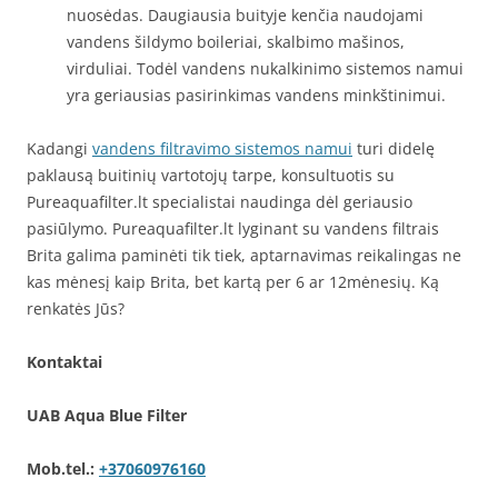
nuosėdas. Daugiausia buityje kenčia naudojami
vandens šildymo boileriai, skalbimo mašinos,
virduliai. Todėl vandens nukalkinimo sistemos namui
yra geriausias pasirinkimas vandens minkštinimui.
Kadangi
vandens filtravimo sistemos namui
turi didelę
paklausą buitinių vartotojų tarpe, konsultuotis su
Pureaquafilter.lt specialistai naudinga dėl geriausio
pasiūlymo. Pureaquafilter.lt lyginant su vandens filtrais
Brita galima paminėti tik tiek, aptarnavimas reikalingas ne
kas mėnesį kaip Brita, bet kartą per 6 ar 12mėnesių. Ką
renkatės Jūs?
Kontaktai
UAB Aqua Blue Filter
Mob.tel.:
+37060976160