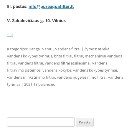
El. paštas:
info@pureaquafilter.lt
V. Zakalevičiaus g. 10, Vilnius
SM
Kategorijos:
Įranga
,
Namui
,
Vandens filtrai
| Žymos:
atlieka
vandens kokybes tyrimus
,
brita filtrai
,
filtrai
,
mechaniniai vandens
filtrai
,
vandens filtrai
,
vandens filtrai atsiliepimai
,
vandens
filtravimo sistemos
,
vandens kokybė
,
vandens kokybės tyrimai
,
vandens minkstinimo filtrai
,
vandens nugeležinimo filtrai
,
vandens
tyrimas
|
2021 18 balandžio
Ieškoti: