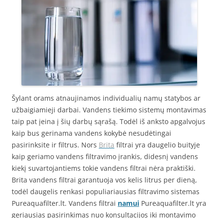
Šylant orams atnaujinamos individualių namų statybos ar
užbaigiamieji darbai. Vandens tiekimo sistemų montavimas
taip pat įeina į šių darbų sąrašą. Todėl iš anksto apgalvojus
kaip bus gerinama vandens kokybė nesudėtingai
pasirinksite ir filtrus. Nors
Brita
filtrai yra daugelio buityje
kaip geriamo vandens filtravimo įrankis, didesnį vandens
kiekį suvartojantiems tokie vandens filtrai nėra praktiški.
Brita vandens filtrai garantuoja vos kelis litrus per dieną,
todėl daugelis renkasi populiariausias filtravimo sistemas
Pureaquafilter.lt. Vandens filtrai
namui
Pureaquafilter.lt yra
geriausias pasirinkimas nuo konsultacijos iki montavimo