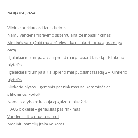
NAUJAUSI ĮRAŠAI
Vilniuje prekiauja vidaus durimis
Namų vandens filtravimo sistemų analizė ir pasirinkimas
Medinės vaikų žaidimų aikštelės – kaip sukurti tobulą pramogų
oazę
Ilgalaikiai ir trumpalaikiai sprendimai puošiant fasadą – Klinkerio
plytelės
Ilgalaikiai ir trumpalaikiai sprendimai puošiant fasadą 2 – Klinkerio
plytelės
Klinkerio plytos – geresnis pasirinkimas nei keraminės ar
silikoninės, kodėl?
Namo statyba reikalauja apgalvoto biudžeto
HAUS blokeliai – geriausias pasirinkimas
Vandens filtrų nauda namui
Medinių namelių įtaka vaikams