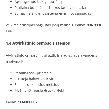
Apsaugo nuo kalkių nuosėdų
Prailgina buitinės technikos tarnavimo laiką
Sumažina šildymo sistemų energijos sąnaudas
Veikimo principas pagrįstas jonų mainais. Kaina: 700-2000
EUR.
1.4 Atvirkštinio osmoso sistemos
Atvirkštinio osmoso filtrai užtikrina aukščiausią vandens
išvalymo lygį:
Pašalina 99% priemaišų
Filtruoja bakterijas ir virusus
Šalina sunkiuosius metalus
Mažina ištirpusių druskų kiekį
Kaina: 200-800 EUR.