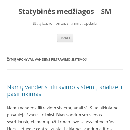
Pereiti
prie
Statybinės medžiagos – SM
turinio
Statybai, remontui, šiltinimui, apdailai
Meniu
ŽYMŲ ARCHYVAI:
VANDENS FILTRAVIMO SISTEMOS
Namų vandens filtravimo sistemų analizė ir
pasirinkimas
Namų vandens filtravimo sistemų analizė. Šiuolaikiniame
pasaulyje švarus ir kokybiškas vanduo yra vienas
svarbiausių elementų užtikrinant sveiką gyvenimo būdą.
Nors Lietuvoje centralizuotai tiekiamas vanduo atitinka