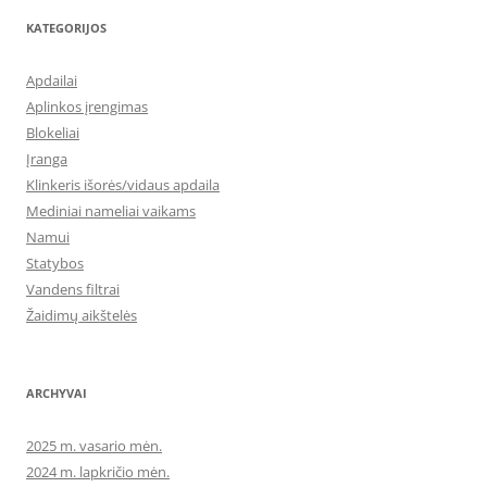
KATEGORIJOS
Apdailai
Aplinkos įrengimas
Blokeliai
Įranga
Klinkeris išorės/vidaus apdaila
Mediniai nameliai vaikams
Namui
Statybos
Vandens filtrai
Žaidimų aikštelės
ARCHYVAI
2025 m. vasario mėn.
2024 m. lapkričio mėn.