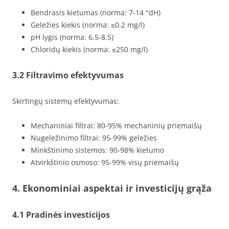
Bendrasis kietumas (norma: 7-14 °dH)
Geležies kiekis (norma: ≤0.2 mg/l)
pH lygis (norma: 6.5-8.5)
Chloridų kiekis (norma: ≤250 mg/l)
3.2 Filtravimo efektyvumas
Skirtingų sistemų efektyvumas:
Mechaniniai filtrai: 80-95% mechaninių priemaišų
Nugeležinimo filtrai: 95-99% geležies
Minkštinimo sistemos: 90-98% kietumo
Atvirkštinio osmoso: 95-99% visų priemaišų
4. Ekonominiai aspektai ir investicijų grąža
4.1 Pradinės investicijos