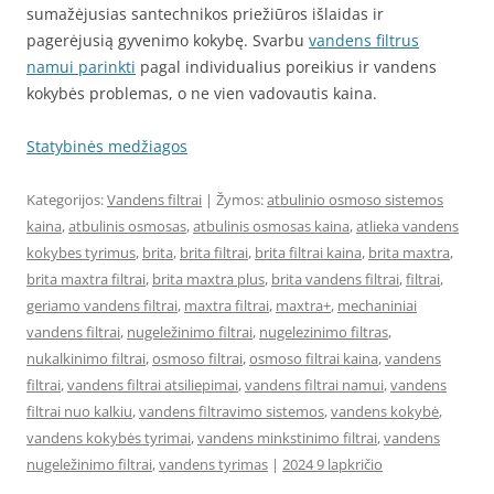
sumažėjusias santechnikos priežiūros išlaidas ir
pagerėjusią gyvenimo kokybę. Svarbu
vandens filtrus
namui parinkti
pagal individualius poreikius ir vandens
kokybės problemas, o ne vien vadovautis kaina.
Statybinės medžiagos
Kategorijos:
Vandens filtrai
| Žymos:
atbulinio osmoso sistemos
kaina
,
atbulinis osmosas
,
atbulinis osmosas kaina
,
atlieka vandens
kokybes tyrimus
,
brita
,
brita filtrai
,
brita filtrai kaina
,
brita maxtra
,
brita maxtra filtrai
,
brita maxtra plus
,
brita vandens filtrai
,
filtrai
,
geriamo vandens filtrai
,
maxtra filtrai
,
maxtra+
,
mechaniniai
vandens filtrai
,
nugeležinimo filtrai
,
nugelezinimo filtras
,
nukalkinimo filtrai
,
osmoso filtrai
,
osmoso filtrai kaina
,
vandens
filtrai
,
vandens filtrai atsiliepimai
,
vandens filtrai namui
,
vandens
filtrai nuo kalkiu
,
vandens filtravimo sistemos
,
vandens kokybė
,
vandens kokybės tyrimai
,
vandens minkstinimo filtrai
,
vandens
nugeležinimo filtrai
,
vandens tyrimas
|
2024 9 lapkričio