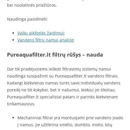
bei nuolatinės priežiūros.
Naudinga pasidmėti:
Vaikų aikštelės žaidimui
;
Vandens filtrų namui analizė
;
Pureaquafilter.lt filtrų rūšys – nauda
Dar tik pradėjusiems ieškoti filtravimų sistemų namui
naudinga susipažinti su Pureaquafilter.lt vandens filtrais.
Kadangi kiekvienas namas turės savo individualų vandens
poreikį ne tik kokybei, bet ir našumui, kiekiui jei tiksliau,
Pureaquafilter.lt specialistai patars ir parinks kiekvienam
tinkamiausius.
Mechaniniai filtrai yra montuojami prie vandens įvado
į namus. Jie užtikrina smėlio, dumblo, molio, kitų