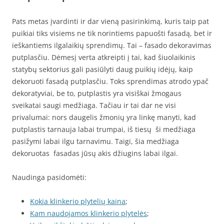
Pats metas įvardinti ir dar vieną pasirinkimą, kuris taip pat
puikiai tiks visiems ne tik norintiems papuošti fasadą, bet ir
ieškantiems ilgalaikių sprendimų. Tai – fasado dekoravimas
putplasčiu. Dėmesį verta atkreipti į tai, kad šiuolaikinis
statybų sektorius gali pasiūlyti daug puikių idėjų, kaip
dekoruoti fasadą putplasčiu. Toks sprendimas atrodo ypač
dekoratyviai, be to, putplastis yra visiškai žmogaus
sveikatai saugi medžiaga. Tačiau ir tai dar ne visi
privalumai: nors daugelis žmonių yra linkę manyti, kad
putplastis tarnauja labai trumpai, iš tiesų ši medžiaga
pasižymi labai ilgu tarnavimu. Taigi, šia medžiaga
dekoruotas fasadas jūsų akis džiugins labai ilgai.
Naudinga pasidomėti:
Kokia klinkerio plytelių kaina
;
Kam naudojamos klinkerio plytelės
;