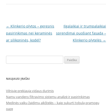
Įrašo
←
Klinkerio plytos – geresnis
Ilgalaikiai ir trumpalaikiai
navigacija
pasirinkimas nei keraminės
sprendimai puošiant fasadą –
ar silikoninės, kodėl?
Klinkerio plytelės
→
Ieškoti:
NAUJAUSI ĮRAŠAI
Vilniuje prekiauja vidaus durimis
Namų vandens filtravimo sistemų analizė ir pasirinkimas
Medinės vaikų žaidimų aikštelės – kaip sukurti tobulą pramogų
oazę