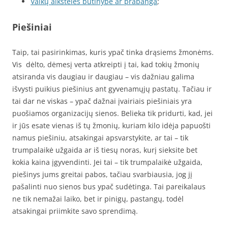
Vaikų aikštelės būtinybė ar prabanga
;
Piešiniai
Taip, tai pasirinkimas, kuris ypač tinka drąsiems žmonėms.
Vis dėlto, dėmesį verta atkreipti į tai, kad tokių žmonių
atsiranda vis daugiau ir daugiau – vis dažniau galima
išvysti puikius piešinius ant gyvenamųjų pastatų. Tačiau ir
tai dar ne viskas – ypač dažnai įvairiais piešiniais yra
puošiamos organizacijų sienos. Belieka tik pridurti, kad, jei
ir jūs esate vienas iš tų žmonių, kuriam kilo idėja papuošti
namus piešiniu, atsakingai apsvarstykite, ar tai – tik
trumpalaikė užgaida ar iš tiesų noras, kurį sieksite bet
kokia kaina įgyvendinti. Jei tai – tik trumpalaikė užgaida,
piešinys jums greitai pabos, tačiau svarbiausia, jog jį
pašalinti nuo sienos bus ypač sudėtinga. Tai pareikalaus
ne tik nemažai laiko, bet ir pinigų, pastangų, todėl
atsakingai priimkite savo sprendimą.