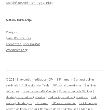
Kokybiškos vidaus durys Vilniuje
METAINFORMACIJA
Prisijungti
Įrašų RSS srautas
Komentarų RSS srautas
WordPress.org
© 2021
Statybinės medžiagos
- SM |
SIP namai
|
Geriausi dulkių
siurbliais
|
Dulkiu siurbliai Tesla
|
Difuzoriai tvenkinims
|
Žarninės
bakterijos
|
Privatus darzelis Vilniuje
|
Privatus darzelis Vilniuje
|
Bakterijos kanalizacijai kaina
|
Bakterijų kanalizacijai kainos
|
Kiek
kainuoja bakterijos
|
SIP namai
|
SIP sodo nameliai
|
Kiek kainuoja
bakterijos kanalizacijai
|
Remonto dalys
|
SIP houses
|
Mediniai