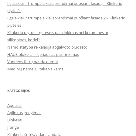
Ilgalaikiai ir trumpalaikiai sprendimai puošiant fasadą – Klinkerio
plytelės
Ilgalaikiai ir trumpalaikiai sprendimai puošiant fasadą 2 – Klinkerio
plytelės
Klinkerio plytos – geresnis pasirinkimas nei keraminės ar
silikoninės, kodėl?
Namo statyba reikalauja apgalvoto biudžeto
HAUS blokeliai – geriausias pasirinkimas
Vandens filtrų nauda namui
Medinių namelių įtaka vaikams
KATEGORIJOS
Apdailai
Aplinkos įrengimas
Blokeliai
Įranga
Klinkeris išorės/vidaus apdaila