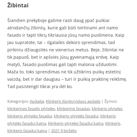
Žibintai
Šiandien prekyboje galime rasti daug ypač puikiai
atrodančių žibintų, kurie gali būti tvirtinami ant namo
fasado ir tapti tikrų tikriausia jūsų namo puošmena. Kaip
jau supratote, tai – ilgalaikis dekoro sprendimas, tad
pirkiniu džiaugsitės ne vienerius metus. Beje, žibintai ne
tik papuoš, bet ir apšvies jūsų gyvenamąją erdvę. Kaip
matyti, fasado puošimas gali tapti malonia užduotimi.
Maža to, toks sprendimas ne tik užtikrins puikų estetinį
vaizdą, bet ir dar daugiau – turi ir puikią praktinę reikšmę.
Tad pasistengti tikrai yra dėl ko.
Kategorijos:
Apdailai
,
Klinkeris išorės/vidaus apdaila
| Žymos:
klinkerines fasado plyteles
,
klinkerinis fasadas
,
klinkerio plyteles
,
klinkerio plyteles fasadui
,
klinkerio plytelės fasadui
,
klinkerio
plytelės fasadui kaina
,
klinkerio plyteles fasadui kaina
,
klinkeris
,
klinkeris fasadui kaina
|
2021 9 birželio