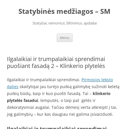
Pereiti
prie
Statybinės medžiagos – SM
turinio
Statybai, remontui, šiltinimui, apdailai
Meniu
Ilgalaikiai ir trumpalaikiai sprendimai
puošiant fasadą 2 – Klinkerio plytelės
Ilgalaikiai ir trumpalaikiai sprendimai.
Pirmosios teksto
dalies
skaitytojai jau turėjo puikią galimybę sužinoti keletą
puikių būdų, kaip ir kuo puošti fasadą. Tai –
klinkerio
plytelės fasadui
, lemputės, o taip pat gėlės ir
dekoratyviniai augalai. Tačiau dėmesį verta atkreipti į tai,
jog galimybių – kur kas daugiau nei galima įsivaizduoti.
Ilgalaikiai ir trumpalaikiai sprendimai