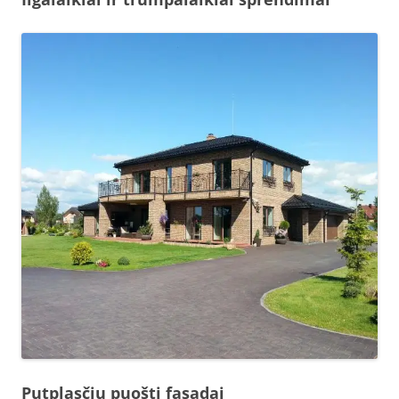
Putplasčiu puošti fasadai