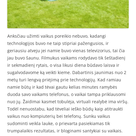
Anksčiau užimti vaikus poreikio nebuvo, kadangi
technologijos buvo ne taip stipriai pažengusios, ir
geriausiu atveju jei namie buvo vienas televizorius, tai čia
jau buvo šaunu. Filmukus vaikams rodydavo tik šeštadienį
ir sekmadienį rytais, o visa likusi diena būdavo laisva ir
sugalvodavome ką veikti kieme. Dabartinis jaunimas nuo 2
metų turi lengvą priėjimą prie technologijų. Kad ramiau
namie būtų ir kad tėvai gautu kelias minutes ramybės
duoda savo vaikams telefonus, o vaikai tampa priklausomi
nuo jų. Žaidimai kasmet tobulėja, virtuali realybė ima viršų.
Todėl nenuostabu, kad tėveliai ieško būdų kaip atitraukti
vaikus nuo kompiuterių bei telefonų. Sunku vaikus
sudominti veikla lauke, o prievarta pasiekiamas tik
trumpalaikis rezultatas, ir bloginami santykiai su vaikais.