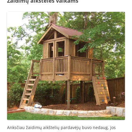
Žaidimų aikštelės vaikams
Anksčiau žaidimų aikštelių pardavėjų buvo nedaug, jos