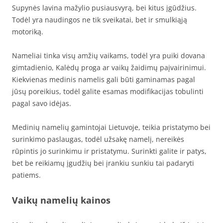
Supynės lavina mažylio pusiausvyrą, bei kitus įgūdžius.
Todėl yra naudingos ne tik sveikatai, bet ir smulkiąją
motoriką.
Nameliai tinka visų amžių vaikams, todėl yra puiki dovana
gimtadienio, Kalėdų proga ar vaikų žaidimų paįvairinimui.
Kiekvienas medinis namelis gali būti gaminamas pagal
jūsų poreikius, todėl galite esamas modifikacijas tobulinti
pagal savo idėjas.
Medinių namelių gamintojai Lietuvoje, teikia pristatymo bei
surinkimo paslaugas, todėl užsakę namelį, nereikės
rūpintis jo surinkimu ir pristatymu. Surinkti galite ir patys,
bet be reikiamų įgudžių bei įrankiu sunkiu tai padaryti
patiems.
Vaikų namelių kainos