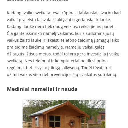
Kadangi vaikų sveikata tėvai rūpinasi labiausiai, svarbu kad
vaikai praleistu laisvalaikį aktyviai o geriausiai ir lauke.
Kadangi lauke nėra tiek daug veiklos, reikia jiems padėti.
Čia galite išsirinkti namelį vaikams, kuris sudomins jūsų
vaikus žaisti lauke ir iškeisti telefono žaidimą į smagų laiko
praleidimą žaidimų namelyje. Nameliu vaikai galės
džiaugtis ištisus metus, todėl tai yra gera investicija į vaikų
sveikatą. Nes telefonai ir kompiuteriai ne tik silpnina
regėjimą, bet ir vysto įdingą laikyseną. Todėl tėvai, turi
užimti vaikus vien dėl prevencijos šių sveikatos sutrikimų.
Mediniai nameliai ir nauda