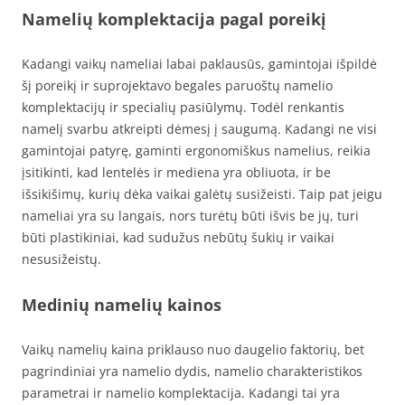
Namelių komplektacija pagal poreikį
Kadangi vaikų nameliai labai paklausūs, gamintojai išpildė
šį poreikį ir suprojektavo begales paruoštų namelio
komplektacijų ir specialių pasiūlymų. Todėl renkantis
namelį svarbu atkreipti dėmesį į saugumą. Kadangi ne visi
gamintojai patyrę, gaminti ergonomiškus namelius, reikia
įsitikinti, kad lentelės ir mediena yra obliuota, ir be
išsikišimų, kurių dėka vaikai galėtų susižeisti. Taip pat jeigu
nameliai yra su langais, nors turėtų būti išvis be jų, turi
būti plastikiniai, kad sudužus nebūtų šukių ir vaikai
nesusižeistų.
Medinių namelių kainos
Vaikų namelių kaina priklauso nuo daugelio faktorių, bet
pagrindiniai yra namelio dydis, namelio charakteristikos
parametrai ir namelio komplektacija. Kadangi tai yra