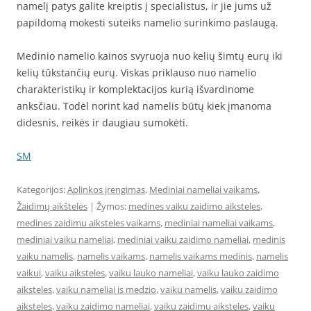
namelį patys galite kreiptis į specialistus, ir jie jums už
papildomą mokesti suteiks namelio surinkimo paslaugą.
Medinio namelio kainos svyruoja nuo kelių šimtų eurų iki
kelių tūkstančių eurų. Viskas priklauso nuo namelio
charakteristikų ir komplektacijos kurią išvardinome
anksčiau. Todėl norint kad namelis būtų kiek įmanoma
didesnis, reikės ir daugiau sumokėti.
SM
Kategorijos:
Aplinkos įrengimas
,
Mediniai nameliai vaikams
,
Žaidimų aikštelės
| Žymos:
medines vaiku zaidimo aiksteles
,
medines zaidimu aiksteles vaikams
,
mediniai nameliai vaikams
,
mediniai vaiku nameliai
,
mediniai vaiku zaidimo nameliai
,
medinis
vaiku namelis
,
namelis vaikams
,
namelis vaikams medinis
,
namelis
vaikui
,
vaiku aiksteles
,
vaiku lauko nameliai
,
vaiku lauko zaidimo
aiksteles
,
vaiku nameliai is medzio
,
vaiku namelis
,
vaiku zaidimo
aiksteles
,
vaiku zaidimo nameliai
,
vaiku zaidimu aiksteles
,
vaiku