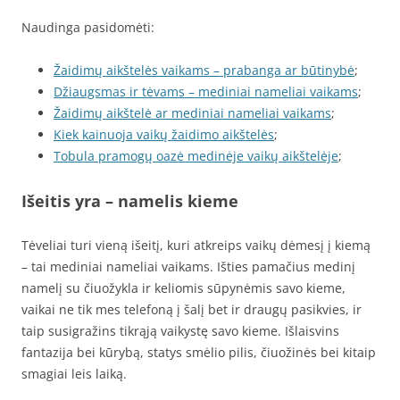
Naudinga pasidomėti:
Žaidimų aikštelės vaikams – prabanga ar būtinybė
;
Džiaugsmas ir tėvams – mediniai nameliai vaikams
;
Žaidimų aikštelė ar mediniai nameliai vaikams
;
Kiek kainuoja vaikų žaidimo aikštelės
;
Tobula pramogų oazė medinėje vaikų aikštelėje
;
Išeitis yra – namelis kieme
Tėveliai turi vieną išeitį, kuri atkreips vaikų dėmesį į kiemą
– tai mediniai nameliai vaikams. Išties pamačius medinį
namelį su čiuožykla ir keliomis sūpynėmis savo kieme,
vaikai ne tik mes telefoną į šalį bet ir draugų pasikvies, ir
taip susigražins tikrąją vaikystę savo kieme. Išlaisvins
fantazija bei kūrybą, statys smėlio pilis, čiuožinės bei kitaip
smagiai leis laiką.