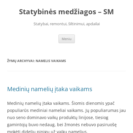
Pereiti
prie
Statybinės medžiagos – SM
turinio
Statybai, remontui, šiltinimui, apdailai
Meniu
ŽYMŲ ARCHYVAI:
NAMELIS VAIKAMS
Medinių namelių įtaka vaikams
Medinių namelių įtaka vaikams. Šiomis dienomis ypač
populiarūs mediniai nameliai vaikams. Jų populiarumas jau
nuo seno dominavo vaikų produktų linijose, tiesiog
gamintojų buvo nedaug, bei žmonės nebuvo pasiruošę
mokėti didelių pinigų už vaikų namelius.