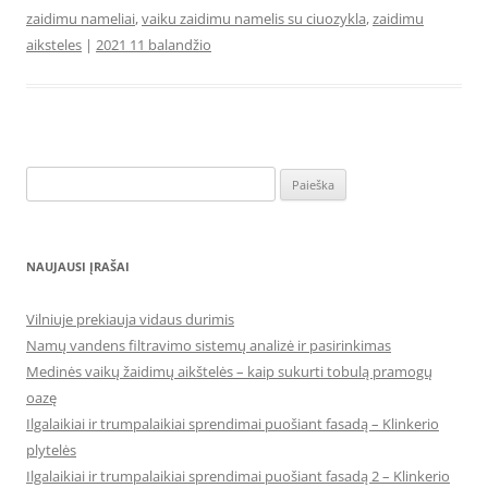
zaidimu nameliai
,
vaiku zaidimu namelis su ciuozykla
,
zaidimu
aiksteles
|
2021 11 balandžio
Ieškoti:
NAUJAUSI ĮRAŠAI
Vilniuje prekiauja vidaus durimis
Namų vandens filtravimo sistemų analizė ir pasirinkimas
Medinės vaikų žaidimų aikštelės – kaip sukurti tobulą pramogų
oazę
Ilgalaikiai ir trumpalaikiai sprendimai puošiant fasadą – Klinkerio
plytelės
Ilgalaikiai ir trumpalaikiai sprendimai puošiant fasadą 2 – Klinkerio