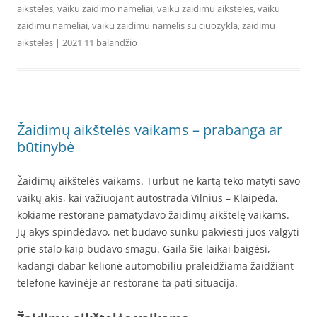
aiksteles
,
vaiku zaidimo nameliai
,
vaiku zaidimu aiksteles
,
vaiku
zaidimu nameliai
,
vaiku zaidimu namelis su ciuozykla
,
zaidimu
aiksteles
|
2021 11 balandžio
Žaidimų aikštelės vaikams – prabanga ar
būtinybė
Žaidimų aikštelės vaikams. Turbūt ne kartą teko matyti savo
vaikų akis, kai važiuojant autostrada Vilnius – Klaipėda,
kokiame restorane pamatydavo žaidimų aikštelę vaikams.
Jų akys spindėdavo, net būdavo sunku pakviesti juos valgyti
prie stalo kaip būdavo smagu. Gaila šie laikai baigėsi,
kadangi dabar kelionė automobiliu praleidžiama žaidžiant
telefone kavinėje ar restorane ta pati situacija.