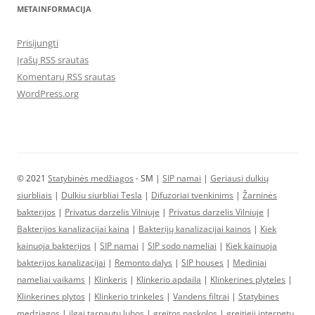
METAINFORMACIJA
Prisijungti
Įrašų RSS srautas
Komentarų RSS srautas
WordPress.org
© 2021
Statybinės medžiagos
- SM |
SIP namai
|
Geriausi dulkių
siurbliais
|
Dulkiu siurbliai Tesla
|
Difuzoriai tvenkinims
|
Žarninės
bakterijos
|
Privatus darzelis Vilniuje
|
Privatus darzelis Vilniuje
|
Bakterijos kanalizacijai kaina
|
Bakterijų kanalizacijai kainos
|
Kiek
kainuoja bakterijos
|
SIP namai
|
SIP sodo nameliai
|
Kiek kainuoja
bakterijos kanalizacijai
|
Remonto dalys
|
SIP houses
|
Mediniai
nameliai vaikams
|
Klinkeris
|
Klinkerio apdaila
|
Klinkerines plyteles
|
Klinkerines plytos
|
Klinkerio trinkeles
|
Vandens filtrai
|
Statybines
medziagos
|
ilgai tarnautų lubos
|
greitos paskolos
|
greitieji internetu