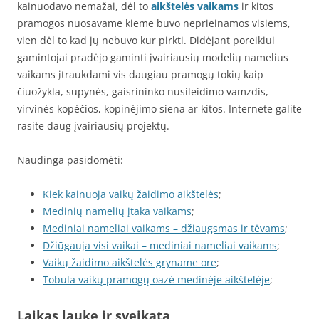
kainuodavo nemažai, dėl to
aikštelės vaikams
ir kitos
pramogos nuosavame kieme buvo neprieinamos visiems,
vien dėl to kad jų nebuvo kur pirkti. Didėjant poreikiui
gamintojai pradėjo gaminti įvairiausių modelių namelius
vaikams įtraukdami vis daugiau pramogų tokių kaip
čiuožykla, supynės, gaisrininko nusileidimo vamzdis,
virvinės kopėčios, kopinėjimo siena ar kitos. Internete galite
rasite daug įvairiausių projektų.
Naudinga pasidomėti:
Kiek kainuoja vaikų žaidimo aikštelės
;
Medinių namelių įtaka vaikams
;
Mediniai nameliai vaikams – džiaugsmas ir tėvams
;
Džiūgauja visi vaikai – mediniai nameliai vaikams
;
Vaikų žaidimo aikštelės gryname ore
;
Tobula vaikų pramogų oazė medinėje aikštelėje
;
Laikas lauke ir sveikata