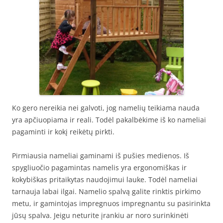
Ko gero nereikia nei galvoti, jog namelių teikiama nauda
yra apčiuopiama ir reali. Todėl pakalbėkime iš ko nameliai
pagaminti ir kokį reikėtų pirkti.
Pirmiausia nameliai gaminami iš pušies medienos. Iš
spygliuočio pagamintas namelis yra ergonomiškas ir
kokybiškas pritaikytas naudojimui lauke. Todėl nameliai
tarnauja labai ilgai. Namelio spalvą galite rinktis pirkimo
metu, ir gamintojas impregnuos impregnantu su pasirinkta
jūsų spalva. Jeigu neturite įrankiu ar noro surinkinėti