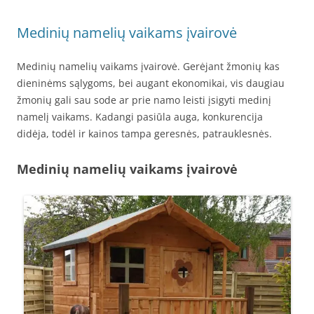
Medinių namelių vaikams įvairovė
Medinių namelių vaikams įvairovė. Gerėjant žmonių kas
dieninėms sąlygoms, bei augant ekonomikai, vis daugiau
žmonių gali sau sode ar prie namo leisti įsigyti medinį
namelį vaikams. Kadangi pasiūla auga, konkurencija
didėja, todėl ir kainos tampa geresnės, patrauklesnės.
Medinių namelių vaikams įvairovė