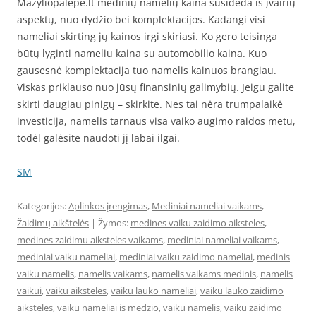
Mazyliopalepe.lt medinių namelių kaina susideda iš įvairių
aspektų, nuo dydžio bei komplektacijos. Kadangi visi
nameliai skirting jų kainos irgi skiriasi. Ko gero teisinga
būtų lyginti nameliu kaina su automobilio kaina. Kuo
gausesnė komplektacija tuo namelis kainuos brangiau.
Viskas priklauso nuo jūsų finansinių galimybių. Jeigu galite
skirti daugiau pinigų – skirkite. Nes tai nėra trumpalaikė
investicija, namelis tarnaus visa vaiko augimo raidos metu,
todėl galėsite naudoti jį labai ilgai.
SM
Kategorijos:
Aplinkos įrengimas
,
Mediniai nameliai vaikams
,
Žaidimų aikštelės
| Žymos:
medines vaiku zaidimo aiksteles
,
medines zaidimu aiksteles vaikams
,
mediniai nameliai vaikams
,
mediniai vaiku nameliai
,
mediniai vaiku zaidimo nameliai
,
medinis
vaiku namelis
,
namelis vaikams
,
namelis vaikams medinis
,
namelis
vaikui
,
vaiku aiksteles
,
vaiku lauko nameliai
,
vaiku lauko zaidimo
aiksteles
,
vaiku nameliai is medzio
,
vaiku namelis
,
vaiku zaidimo