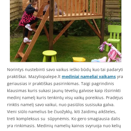
Norintys nustebinti savo vaikus ieško būdų kuo tai padaryti
praktiškai. Mazyliopalepe.lt
mediniai nameliai vaikams
yra
geriausias ir praktiškas pasirinkimas. Taigi pagrindinis
klausimas kuris sukasi jaunų tėvelių galvose kaip išsirinkti
medinį namelį kuris tenkintų visų vaikų poreikius. Pradėjus
rinktis namelį savo vaikui, nuo pasiūlos susisuka galva.
Vieni siūlo namelius be čiuožyklų, kiti žaidimų aikšteles,
treti kompleksus su sūpynėmis. Ko gero smagiausia dalis
yra rinkimasis. Medinių namelių kainos svyruoja nuo kelių