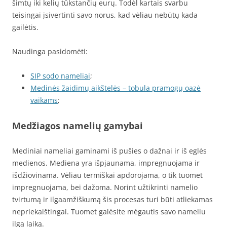
šimtų iki kelių tūkstančių eurų. Todėl kartais svarbu
teisingai įsivertinti savo norus, kad vėliau nebūtų kada
gailėtis.
Naudinga pasidomėti:
SIP sodo nameliai
;
Medinės žaidimų aikštelės – tobula pramogų oazė
vaikams
;
Medžiagos namelių gamybai
Mediniai nameliai gaminami iš pušies o dažnai ir iš eglės
medienos. Mediena yra išpjaunama, impregnuojama ir
išdžiovinama. Vėliau termiškai apdorojama, o tik tuomet
impregnuojama, bei dažoma. Norint užtikrinti namelio
tvirtumą ir ilgaamžiškumą šis procesas turi būti atliekamas
nepriekaištingai. Tuomet galėsite mėgautis savo nameliu
ilgą laiką.