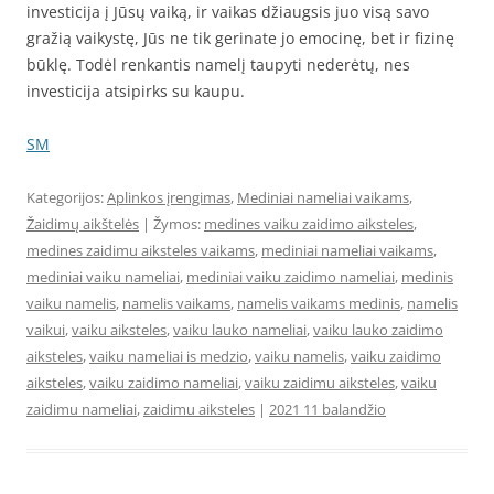
investicija į Jūsų vaiką, ir vaikas džiaugsis juo visą savo
gražią vaikystę, Jūs ne tik gerinate jo emocinę, bet ir fizinę
būklę. Todėl renkantis namelį taupyti nederėtų, nes
investicija atsipirks su kaupu.
SM
Kategorijos:
Aplinkos įrengimas
,
Mediniai nameliai vaikams
,
Žaidimų aikštelės
| Žymos:
medines vaiku zaidimo aiksteles
,
medines zaidimu aiksteles vaikams
,
mediniai nameliai vaikams
,
mediniai vaiku nameliai
,
mediniai vaiku zaidimo nameliai
,
medinis
vaiku namelis
,
namelis vaikams
,
namelis vaikams medinis
,
namelis
vaikui
,
vaiku aiksteles
,
vaiku lauko nameliai
,
vaiku lauko zaidimo
aiksteles
,
vaiku nameliai is medzio
,
vaiku namelis
,
vaiku zaidimo
aiksteles
,
vaiku zaidimo nameliai
,
vaiku zaidimu aiksteles
,
vaiku
zaidimu nameliai
,
zaidimu aiksteles
|
2021 11 balandžio