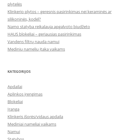
plytelės
Klinkerio plytos – geresnis pasirinkimas nei keraminės ar
silikoninės, kodėl?
Namo statyba reikalauja apgalvoto biudžeto
HAUS blokeliai – geriausias pasirinkimas
Vandens filtrų nauda namui
Medinių namelių įtaka vaikams
KATEGORIJOS
Apdailai
Aplinkos įrengimas
Blokeliai
Įranga
Klinkeris išorės/vidaus apdaila
Mediniai nameliai vaikams
Namui
Statybos