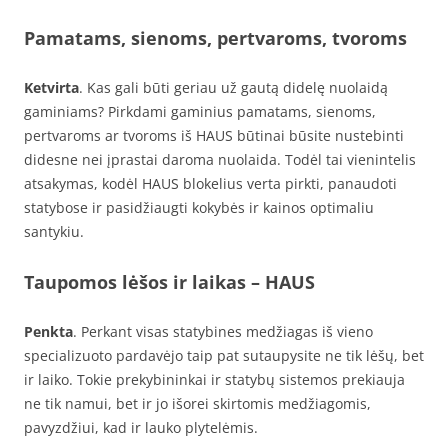
Pamatams, sienoms, pertvaroms, tvoroms
Ketvirta
. Kas gali būti geriau už gautą didelę nuolaidą
gaminiams? Pirkdami gaminius pamatams, sienoms,
pertvaroms ar tvoroms iš HAUS būtinai būsite nustebinti
didesne nei įprastai daroma nuolaida. Todėl tai vienintelis
atsakymas, kodėl HAUS blokelius verta pirkti, panaudoti
statybose ir pasidžiaugti kokybės ir kainos optimaliu
santykiu.
Taupomos lėšos ir laikas – HAUS
Penkta
. Perkant visas statybines medžiagas iš vieno
specializuoto pardavėjo taip pat sutaupysite ne tik lėšų, bet
ir laiko. Tokie prekybininkai ir statybų sistemos prekiauja
ne tik namui, bet ir jo išorei skirtomis medžiagomis,
pavyzdžiui, kad ir lauko plytelėmis.