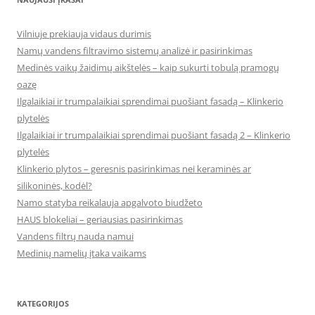
Vilniuje prekiauja vidaus durimis
Namų vandens filtravimo sistemų analizė ir pasirinkimas
Medinės vaikų žaidimų aikštelės – kaip sukurti tobulą pramogų
oazę
Ilgalaikiai ir trumpalaikiai sprendimai puošiant fasadą – Klinkerio
plytelės
Ilgalaikiai ir trumpalaikiai sprendimai puošiant fasadą 2 – Klinkerio
plytelės
Klinkerio plytos – geresnis pasirinkimas nei keraminės ar
silikoninės, kodėl?
Namo statyba reikalauja apgalvoto biudžeto
HAUS blokeliai – geriausias pasirinkimas
Vandens filtrų nauda namui
Medinių namelių įtaka vaikams
KATEGORIJOS