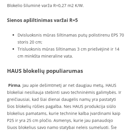
Blokelio šiluminė varža R=0,27 m2 K/W.
Sienos apšiltinimas varžai R=5
Dvisluoksnis mūras šiltinamas putų polistirenu EPS 70
storis 20 cm;
Trisluoksnis mūras šiltinamas 3 cm priešvėjinė ir 14
cm minkšta mineraline vata.
HAUS blokelių populiarumas
Pirma
. Jau apie dešimtmetį ar net daugiau metų, HAUS
blokeliai nesiliauja stebinti savo techninėmis galimybės. Ir
greičiausiai, kad šiai dienai daugelis namų yra pastatyti
šios blokelių rūšies pagalba. Nes HAUS produkcija siūlo
blokelius pamatams, kurie technine kalba įvardinami kaip
P25 ir yra 25 cm pločio. Asmenys, kurie jau panaudojo
šiuos blokelius savo namo statybai neleis sumeluoti. Šie