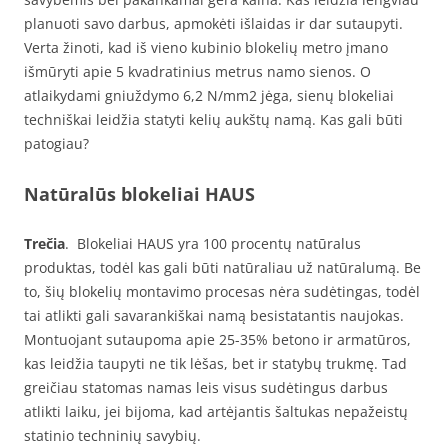
planuoti savo darbus, apmokėti išlaidas ir dar sutaupyti.
Verta žinoti, kad iš vieno kubinio blokelių metro įmano
išmūryti apie 5 kvadratinius metrus namo sienos. O
atlaikydami gniuždymo 6,2 N/mm2 jėga, sienų blokeliai
techniškai leidžia statyti kelių aukštų namą. Kas gali būti
patogiau?
Natūralūs blokeliai HAUS
Trečia
. Blokeliai HAUS yra 100 procentų natūralus
produktas, todėl kas gali būti natūraliau už natūralumą. Be
to, šių blokelių montavimo procesas nėra sudėtingas, todėl
tai atlikti gali savarankiškai namą besistatantis naujokas.
Montuojant sutaupoma apie 25-35% betono ir armatūros,
kas leidžia taupyti ne tik lėšas, bet ir statybų trukmę. Tad
greičiau statomas namas leis visus sudėtingus darbus
atlikti laiku, jei bijoma, kad artėjantis šaltukas nepažeistų
statinio techninių savybių.