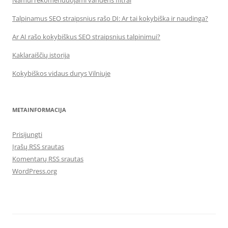
Namui rekomenduojami vandens filtrai
Talpinamus SEO straipsnius rašo DI: Ar tai kokybiška ir naudinga?
Ar AI rašo kokybiškus SEO straipsnius talpinimui?
Kaklaraiščių istorija
Kokybiškos vidaus durys Vilniuje
METAINFORMACIJA
Prisijungti
Įrašų RSS srautas
Komentarų RSS srautas
WordPress.org