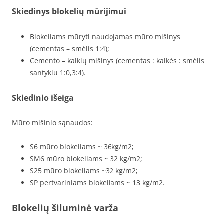
Skiedinys blokelių mūrijimui
Blokeliams mūryti naudojamas mūro mišinys
(cementas – smėlis 1:4);
Cemento – kalkių mišinys (cementas : kalkės : smėlis
santykiu 1:0,3:4).
Skiedinio išeiga
Mūro mišinio sąnaudos:
S6 mūro blokeliams ~ 36kg/m2;
SM6 mūro blokeliams ~ 32 kg/m2;
S25 mūro blokeliams ~32 kg/m2;
SP pertvariniams blokeliams ~ 13 kg/m2.
Blokelių šiluminė varža