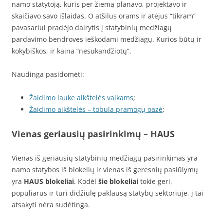
namo statytoją, kuris per žiemą planavo, projektavo ir
skaičiavo savo išlaidas. O atšilus orams ir atėjus “tikram”
pavasariui pradėjo dairytis į statybinių medžiagų
pardavimo bendroves ieškodami medžiagų. Kurios būtų ir
kokybiškos, ir kaina “nesukandžiotų”.
Naudinga pasidomėti:
Žaidimo lauke aikštelės vaikams
;
Žaidimo aikštelės – tobula pramogų oazė
;
Vienas geriausių pasirinkimų – HAUS
Vienas iš geriausių statybinių medžiagų pasirinkimas yra
namo statybos iš blokelių ir vienas iš geresnių pasiūlymų
yra
HAUS blokeliai
. Kodėl
šie blokeliai
tokie geri,
populiarūs ir turi didžiulę paklausą statybų sektoriuje, į tai
atsakyti nėra sudėtinga.