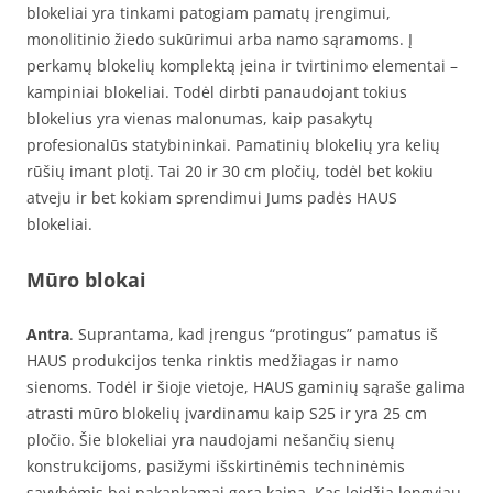
blokeliai yra tinkami patogiam pamatų įrengimui,
monolitinio žiedo sukūrimui arba namo sąramoms. Į
perkamų blokelių komplektą įeina ir tvirtinimo elementai –
kampiniai blokeliai. Todėl dirbti panaudojant tokius
blokelius yra vienas malonumas, kaip pasakytų
profesionalūs statybininkai. Pamatinių blokelių yra kelių
rūšių imant plotį. Tai 20 ir 30 cm pločių, todėl bet kokiu
atveju ir bet kokiam sprendimui Jums padės HAUS
blokeliai.
Mūro blokai
Antra
. Suprantama, kad įrengus “protingus” pamatus iš
HAUS produkcijos tenka rinktis medžiagas ir namo
sienoms. Todėl ir šioje vietoje, HAUS gaminių sąraše galima
atrasti mūro blokelių įvardinamu kaip S25 ir yra 25 cm
pločio. Šie blokeliai yra naudojami nešančių sienų
konstrukcijoms, pasižymi išskirtinėmis techninėmis
savybėmis bei pakankamai gera kaina. Kas leidžia lengviau