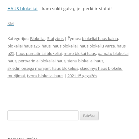
HAUS blokeliai
– kam sukti galvą, jei perki ir statai!
SM
Kategorijos:
Blokeliai
,
Statybos
| Žymos:
blokeliai haus kaina
,
blokeliai haus s25
,
haus
,
haus blokeliai
,
haus blokeliu varza
,
haus
p25
,
haus pamatiniai blokeliai
,
muro blokai haus
,
pamatu blokeliai
haus
,
pertvariniai blokeliai haus
,
sienu blokeliai haus
,
skiedinioiseiga murijant haus blokelius
,
skiedinys haus blokeliu
murijimui
,
tvoru blokeliai haus
|
2021 15 gegužės
Ieškoti:
NAUJAUSI ĮRAŠAI