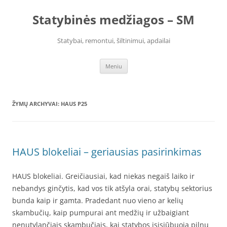
Pereiti
prie
Statybinės medžiagos – SM
turinio
Statybai, remontui, šiltinimui, apdailai
Meniu
ŽYMŲ ARCHYVAI:
HAUS P25
HAUS blokeliai – geriausias pasirinkimas
HAUS blokeliai. Greičiausiai, kad niekas negaiš laiko ir
nebandys ginčytis, kad vos tik atšyla orai, statybų sektorius
bunda kaip ir gamta. Pradedant nuo vieno ar kelių
skambučių, kaip pumpurai ant medžių ir užbaigiant
nenutylančiais skambučiais, kai statybos įsisiūbuoja pilnu